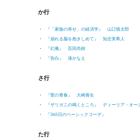
か行
『「家族の幸せ」の経済学』 山口慎太郎
『崩れる脳を抱きしめて』 知念実希人
『幻庵』 百田尚樹
『告白』 湊かなえ
さ行
『聖の青春』 大崎善生
『ザリガニの鳴くところ』 ディーリア・オー
『365日のベーシックコーデ』
た行