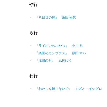
や行
『八日目の蝉』 角田 光代
ら行
『ライオンのおやつ』 小川 糸
『楽園のカンヴァス』 原田 マハ
『流浪の月』 凪良ゆう
わ行
『わたしを離さないで』 カズオ・イシグロ