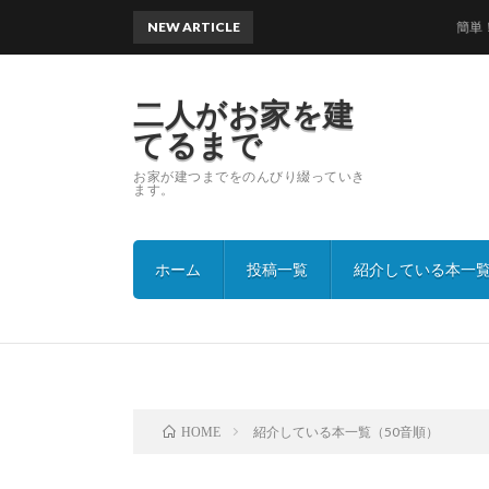
NEW ARTICLE
簡単！美
二人がお家を建
てるまで
お家が建つまでをのんびり綴っていき
ます。
ホーム
投稿一覧
紹介している本一覧
紹介している本一覧（50音順）
HOME