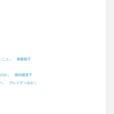
いこと』 漆紫穂子
るのか』 堀内都喜子
ー』 ブレイディみかこ